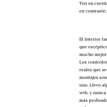
Ten en cuent
en contraste;
El interior t
que escéptico
mucho mejor e
Los controles
reales que se
montajes son 
uno. Llevo a
web, y nunca
más profundo 