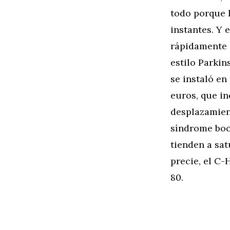
todo porque l
instantes. Y 
rápidamente 
estilo Parki
se instaló e
euros, que in
desplazamient
síndrome boo
tienden a sat
precie, el C-
80.