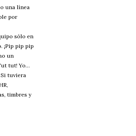
do una línea
ble por
quipo sólo en
 ¡Pip pip pip
omo un
ut tut! Yo…
Si tuviera
HR,
s, timbres y