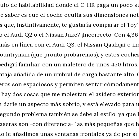
tulo de habitabilidad donde el C-HR paga un poco su
ue saber es que el coche oculta sus dimensiones no
s que, instintivamente, te gustaría comparar el Toy
el Audi Q2 o el Nissan Juke? ¡Incorrecto! Con 4,36
más en línea con el Audi Q3, el Nissan Qashqai o in
ountryman (que pronto probaremos), y estos coche
pedigrí familiar, con un maletero de unos 450 litros
entaja añadida de un umbral de carga bastante alto.
seros son espaciosos y permiten sentar cómodament
 hay dos cosas que me molestan: el asidero exterior
 darle un aspecto más sobrio, y está elevado para 
egundo problema también se debe al estilo, ya que 
raseras son -con diferencia- las más pequeñas que h
so le añadimos unas ventanas frontales ya de por sí