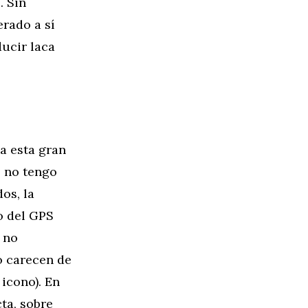
. Sin
rado a sí
ucir laca
a esta gran
, no tengo
os, la
o del GPS
 no
o carecen de
 icono). En
ta, sobre