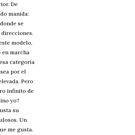
ior. De
ado manida:
 donde se
 direcciones.
 este modelo,
o en marcha
esa categoría
sea por el
aelevada. Pero
o infinito de
pino yo?
usta su
ulosos. Un
que me gusta.