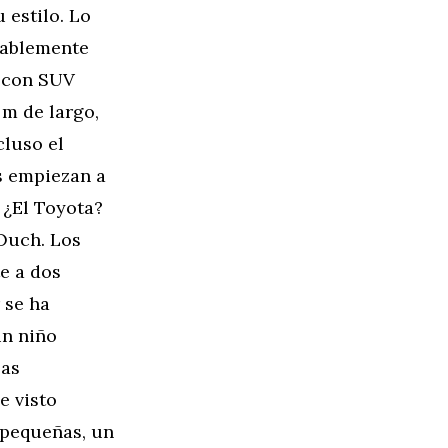
 estilo. Lo
tablemente
’ con SUV
 m de largo,
cluso el
s empiezan a
. ¿El Toyota?
 Ouch. Los
e a dos
 se ha
un niño
las
e visto
 pequeñas, un