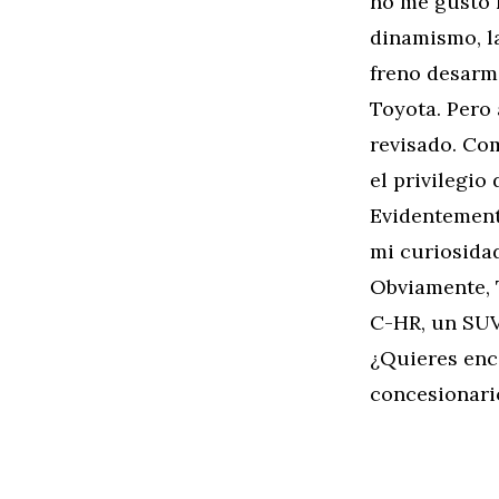
no me gustó n
dinamismo, la
freno desarm
Toyota. Pero
revisado. Co
el privilegio
Evidentemente
mi curiosida
Obviamente, 
C-HR, un SUV
¿Quieres enco
concesionar