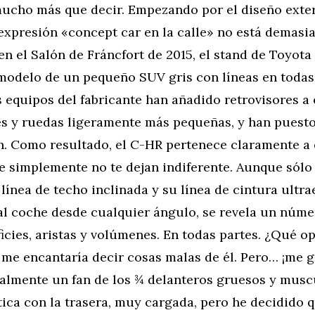
ucho más que decir. Empezando por el diseño exter
expresión «concept car en la calle» no está demasi
n el Salón de Fráncfort de 2015, el stand de Toyota
 modelo de un pequeño SUV gris con líneas en todas
s equipos del fabricante han añadido retrovisores a
es y ruedas ligeramente más pequeñas, y han puest
n. Como resultado, el C-HR pertenece claramente a 
 simplemente no te dejan indiferente. Aunque sólo 
u línea de techo inclinada y su línea de cintura ultr
al coche desde cualquier ángulo, se revela un númer
ficies, aristas y volúmenes. En todas partes. ¿Qué o
me encantaría decir cosas malas de él. Pero… ¡me g
cialmente un fan de los ¾ delanteros gruesos y musc
ica con la trasera, muy cargada, pero he decidido 