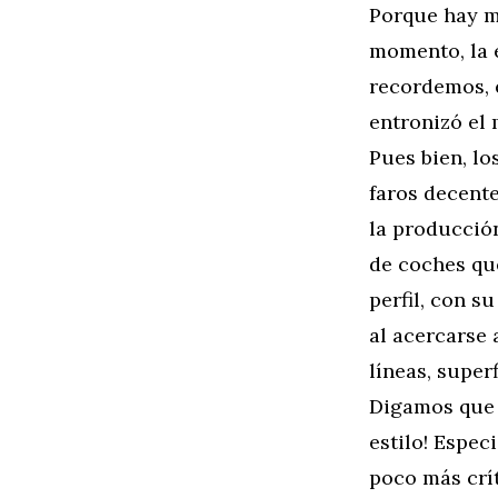
Porque hay m
momento, la 
recordemos, e
entronizó el
Pues bien, lo
faros decent
la producció
de coches que
perfil, con s
al acercarse 
líneas, super
Digamos que 
estilo! Espe
poco más crít