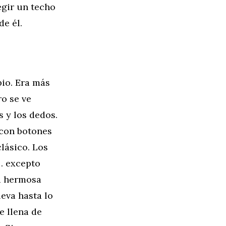
egir un techo
de él.
pio. Era más
ro se ve
s y los dedos.
 con botones
lásico. Los
a… excepto
ta hermosa
eva hasta lo
e llena de