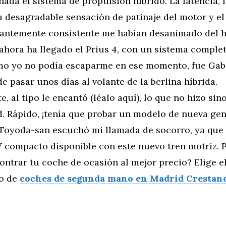
ada el sistema de propulsión híbrido. La latencia, l
 desagradable sensación de patinaje del motor y el
antemente consistente me habían desanimado del h
 ahora ha llegado el Prius 4, con un sistema compl
mo yo no podía escaparme en ese momento, fue Gab
 de pasar unos días al volante de la berlina híbrida.
, al tipo le encantó (léalo aquí), lo que no hizo si
d. Rápido, ¡tenía que probar un modelo de nueva gen
Toyoda-san escuchó mi llamada de socorro, ya que a
 compacto disponible con este nuevo tren motriz. Po
ntrar tu coche de ocasión al mejor precio? Elige e
io de
coches de segunda mano en Madrid Crestan