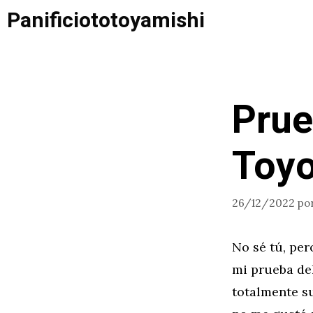
Saltar
Panificiototoyamishi
al
contenido
Prue
Toyo
26/12/2022
po
No sé tú, per
mi prueba del
totalmente su