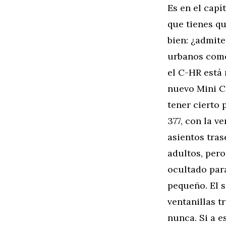
Es en el capí
que tienes q
bien: ¿admite
urbanos como 
el C-HR está 
nuevo Mini C
tener cierto 
377, con la v
asientos tra
adultos, pero
ocultado para
pequeño. El s
ventanillas t
nunca. Si a e