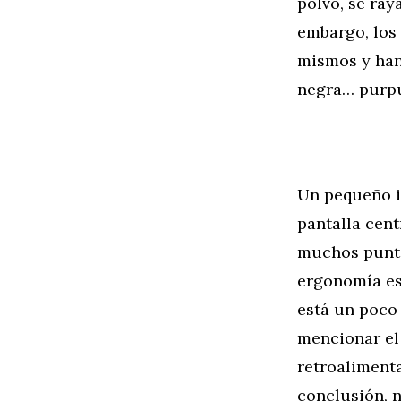
polvo, se ray
embargo, los
mismos y han
negra… purpur
Un pequeño in
pantalla cen
muchos puntos
ergonomía es 
está un poco
mencionar el 
retroalimenta
conclusión, n