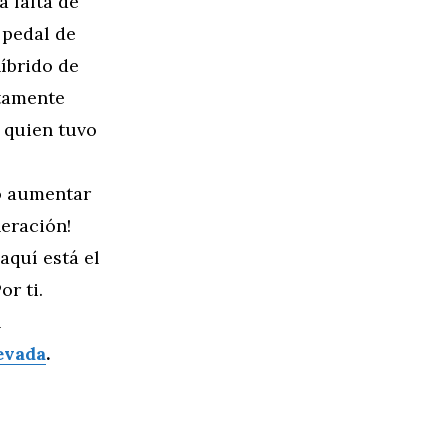
a falta de
 pedal de
íbrido de
etamente
 quien tuvo
no aumentar
eración!
quí está el
r ti.
l
evada
.