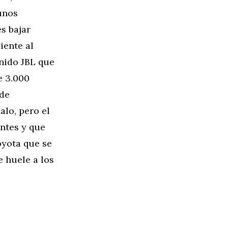
unos
s bajar
iente al
nido JBL que
e 3.000
 de
alo, pero el
ntes y que
oyota que se
e huele a los