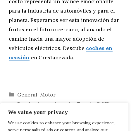
costo representa un avance emocionante
para la industria de automóviles y para el
planeta. Esperamos ver esta innovación dar
frutos en el futuro cercano, allanando el
camino hacia una mayor adopción de
vehículos eléctricos. Descube
coches en
ocasión
en Crestanevada.
Categorías
General
,
Motor
Prueba de conducción: Toyota C-HR
We value your privacy
Hybrid
Furgonetas y Conectividad en la
We use cookies to enhance your browsing experience,
serve personalized ads or content, and analyze our