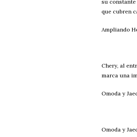
su constante
que cubren c
Ampliando H
Chery, al en
marca una im
Omoda y Jaec
Omoda y Jaec