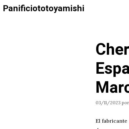
Saltar
Panificiototoyamishi
al
contenido
Cher
Espa
Mar
03/11/2023
po
El fabricante