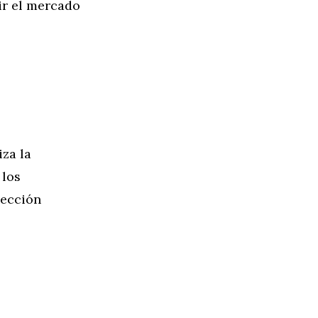
ir el mercado
za la
 los
lección