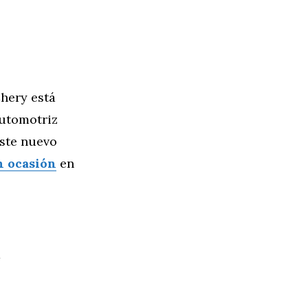
hery está
automotriz
este nuevo
n ocasión
en
n