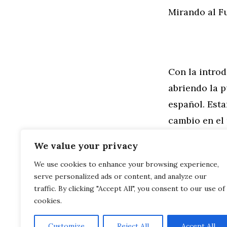
Mirando al F
Con la intro
abriendo la 
español. Esta
cambio en el 
Crestanevada
We value your privacy
We use cookies to enhance your browsing experience,
Categorías
General
,
Mo
serve personalized ads or content, and analyze our
Prueba de c
Furgonetas 
traffic. By clicking "Accept All", you consent to our use of
cookies.
Customize
Reject All
Accept All