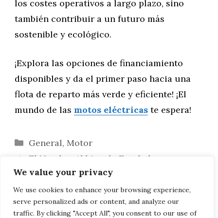
los costes operativos a largo plazo, sino
también contribuir a un futuro más
sostenible y ecológico.
¡Explora las opciones de financiamiento
disponibles y da el primer paso hacia una
flota de reparto más verde y eficiente! ¡El
mundo de las
motos eléctricas
te espera!
Categorías
General
,
Motor
El Nombre Abbi en la Era de la
We value your privacy
Inteligencia Artificial: Simbolismo y Función
Frases Inspiradoras para WhatsApp:
We use cookies to enhance your browsing experience,
serve personalized ads or content, and analyze our
Celebrando el Espíritu Emprendedor
traffic. By clicking "Accept All", you consent to our use of