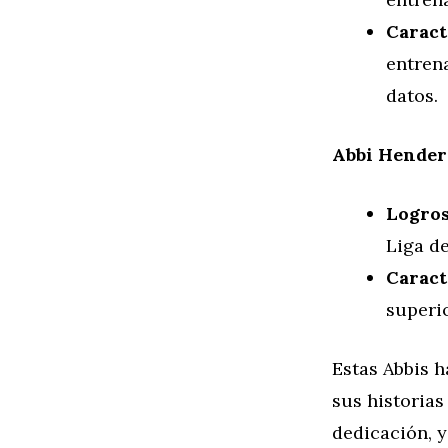
Caract
entren
datos.
Abbi Hender
Logros
Liga d
Caract
superio
Estas Abbis 
sus historia
dedicación, y