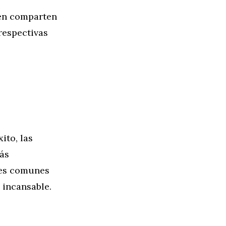
ién comparten
 respectivas
ito, las
más
ades comunes
 incansable.