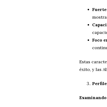
Fuerte
mostra
Capaci
capacid
Foco e
continu
Estas caracte
éxito, y las 
Perfil
Examinando 