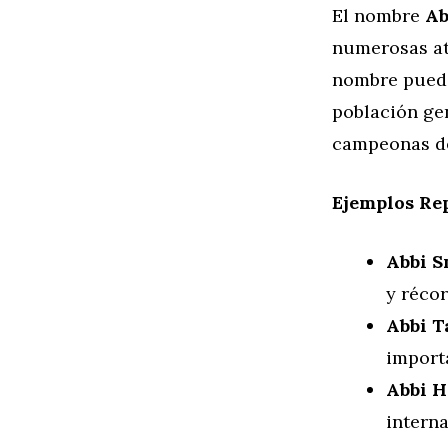
El nombre
Ab
numerosas atl
nombre puede
población gen
campeonas de
Ejemplos Re
Abbi S
y récor
Abbi T
import
Abbi 
interna