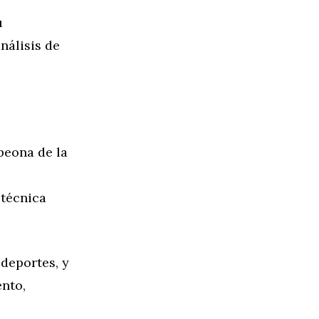
u
nálisis de
peona de la
 técnica
deportes, y
ento,