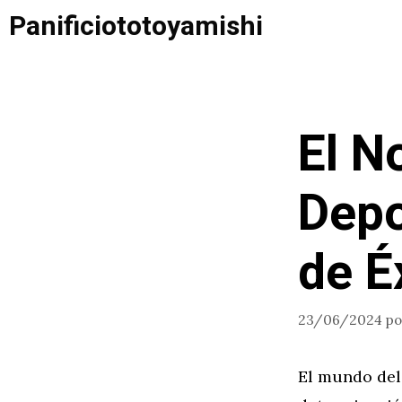
Saltar
Panificiototoyamishi
al
contenido
El N
Depo
de É
23/06/2024
p
El mundo del