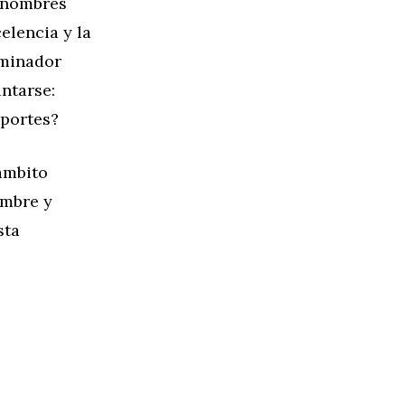
s nombres
elencia y la
minador
ntarse:
eportes?
 ámbito
ombre y
sta