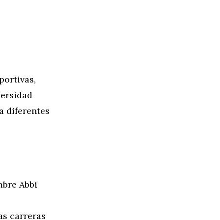
portivas,
versidad
a diferentes
mbre Abbi
as carreras