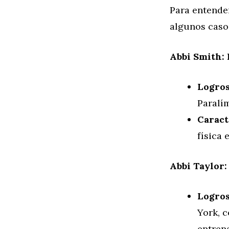
Para entender
algunos casos
Abbi Smith:
Logros
Paralí
Caract
física 
Abbi Taylor:
Logros
York, 
entren