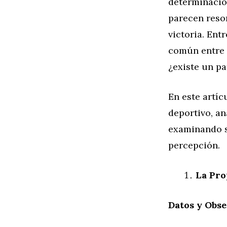
determinación
parecen reson
victoria. Ent
común entre d
¿existe un pa
En este artíc
deportivo, an
examinando si
percepción.
La Pro
Datos y Obs