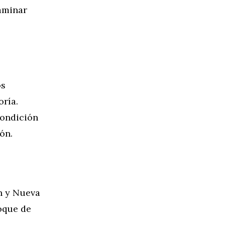
xaminar
os
oría.
condición
ón.
n y Nueva
oque de