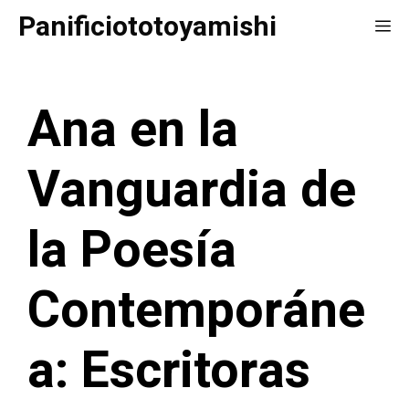
Saltar
Panificiototoyamishi
Me
al
contenido
Ana en la
Vanguardia de
la Poesía
Contemporáne
a: Escritoras